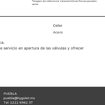
*Imagen de referencia. Características físicas pueden
variar
Color
Acero
ca.
e servicio en apertura de las válvulas y ofrecer
PUEBLA
puebla@hygolet.mx
Tel: 2222 6962 37