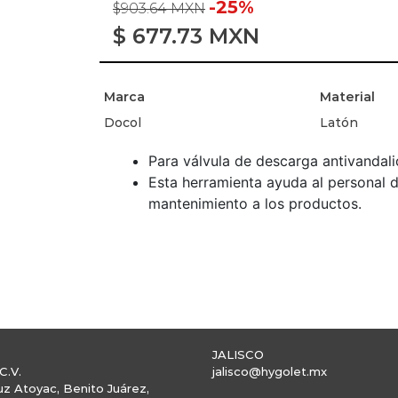
-25%
$903.64 MXN
$
677.73
MXN
Marca
Material
Docol
Latón
Para válvula de descarga antivandali
Esta herramienta ayuda al personal d
mantenimiento a los productos.
JALISCO
C.V.
jalisco@hygolet.mx
uz Atoyac, Benito Juárez,