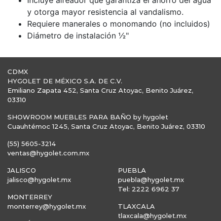
Incluye aireador que garantiza el ahorro del agua
y otorga mayor resistencia al vandalismo.
Requiere manerales o monomando (no incluidos)
Diámetro de instalación ½"
CDMX
HYGOLET DE MÉXICO S.A. DE C.V.
Emiliano Zapata 452, Santa Cruz Atoyac, Benito Juárez,
03310
SHOWROOM MUEBLES PARA BAÑO by hygolet
Cuauhtémoc 1245, Santa Cruz Atoyac, Benito Juárez, 03310
(55) 5605-3214
ventas@hygolet.com.mx
JALISCO
PUEBLA
jalisco@hygolet.mx
puebla@hygolet.mx
Tel: 2222 6962 37
MONTERREY
monterrey@hygolet.mx
TLAXCALA
tlaxcala@hygolet.mx