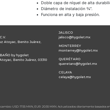
Doble capa de níquel de alta durabil
Diámetro de instalación ¾".
Funciona en alta y baja presión.
JALISCO
C.V.
jalisco@hygolet.mx
uz Atoyac, Benito Juárez,
MONTERREY
monterrey@hygolet.mx
AÑO by hygolet
QUERÉTARO
toyac, Benito Juárez, 03310
queretaro@hygolet.mx
CELAYA
celaya@hygolet.mx
 de cambio: USD: 17.55 MXN, EUR: 20.55 MXN. Actualizados diariamente basados 