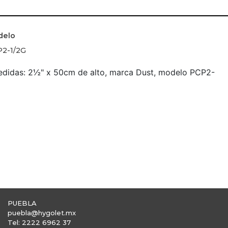
delo
2-1/2G
medidas: 2½" x 50cm de alto, marca Dust, modelo PCP2-
PUEBLA
puebla@hygolet.mx
Tel: 2222 6962 37