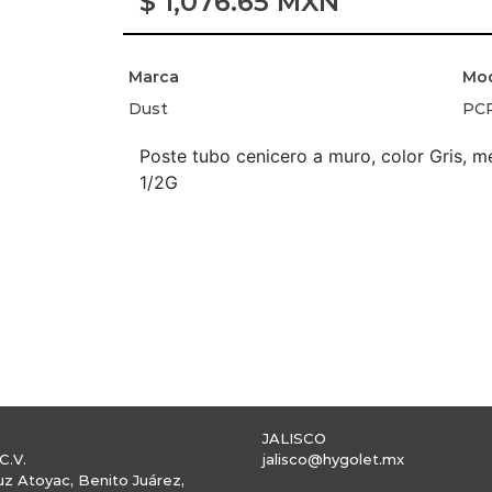
$
1,076.65
MXN
Marca
Mo
Dust
PCP
Poste tubo cenicero a muro, color Gris, 
1/2G
JALISCO
C.V.
jalisco@hygolet.mx
uz Atoyac, Benito Juárez,