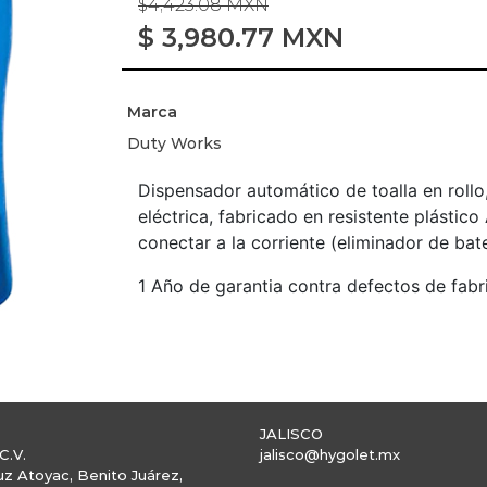
$4,423.08 MXN
$
3,980.77
MXN
Marca
Duty Works
Dispensador automático de toalla en rollo
eléctrica, fabricado en resistente plástic
conectar a la corriente (eliminador de bate
1 Año de garantia contra defectos de fabr
JALISCO
C.V.
jalisco@hygolet.mx
uz Atoyac, Benito Juárez,