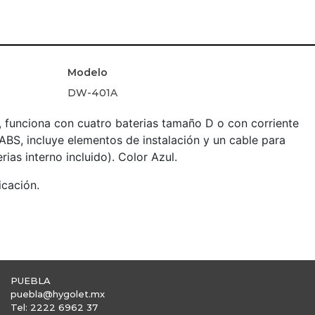
Modelo
DW-401A
, funciona con cuatro baterias tamaño D o con corriente
o ABS, incluye elementos de instalación y un cable para
rias interno incluido). Color Azul.
icación.
PUEBLA
puebla@hygolet.mx
Tel: 2222 6962 37