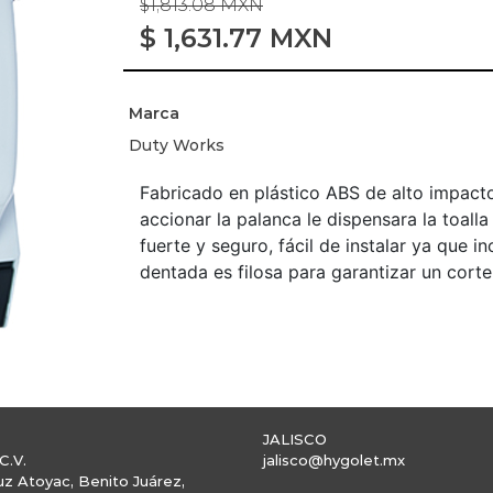
$1,813.08 MXN
$
1,631.77
MXN
Marca
Duty Works
Fabricado en plástico ABS de alto impacto
accionar la palanca le dispensara la toal
fuerte y seguro, fácil de instalar ya que i
dentada es filosa para garantizar un corte
JALISCO
C.V.
jalisco@hygolet.mx
uz Atoyac, Benito Juárez,