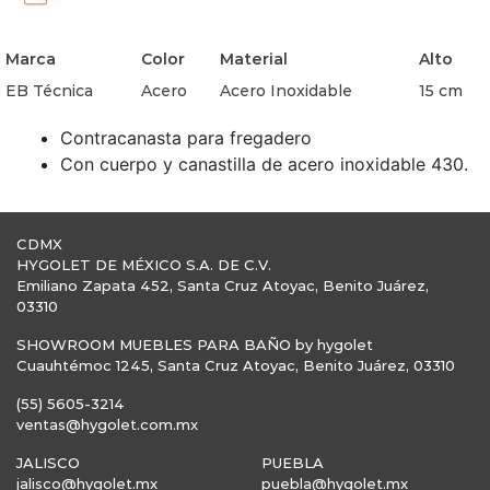
Marca
Color
Material
Alto
EB Técnica
Acero
Acero Inoxidable
15 cm
Contracanasta para fregadero
Con cuerpo y canastilla de acero inoxidable 430.
CDMX
HYGOLET DE MÉXICO S.A. DE C.V.
Emiliano Zapata 452, Santa Cruz Atoyac, Benito Juárez,
03310
SHOWROOM MUEBLES PARA BAÑO by hygolet
Cuauhtémoc 1245, Santa Cruz Atoyac, Benito Juárez, 03310
(55) 5605-3214
ventas@hygolet.com.mx
JALISCO
PUEBLA
jalisco@hygolet.mx
puebla@hygolet.mx