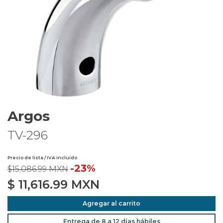
Argos
TV-296
Precio de lista / IVA incluido
-23%
$15,086.99 MXN
$
11,616.99
MXN
Agregar al carrito
Entrega de 8 a 12 días hábiles