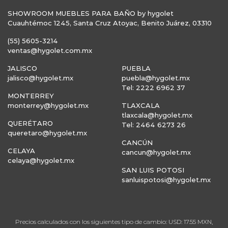
SHOWROOM MUEBLES PARA BAÑO by hygolet
Cuauhtémoc 1245, Santa Cruz Atoyac, Benito Juárez, 03310
(55) 5605-3214
ventas@hygolet.com.mx
JALISCO
PUEBLA
jalisco@hygolet.mx
puebla@hygolet.mx
Tel: 2222 6962 37
MONTERREY
monterrey@hygolet.mx
TLAXCALA
tlaxcala@hygolet.mx
QUERÉTARO
Tel: 2464 6273 26
queretaro@hygolet.mx
CANCÚN
CELAYA
cancun@hygolet.mx
celaya@hygolet.mx
SAN LUIS POTOSI
sanluispotosi@hygolet.mx
Precios calculados con los siguientes tipo de cambio: USD: 17.55 MXN,