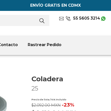
ENVÍO GRATIS EN CDMX
55 5605 3214
Contacto
Rastrear Pedido
Coladera
25
Precio de lista / IVA incluido
-23%
$2,092.00 MXN