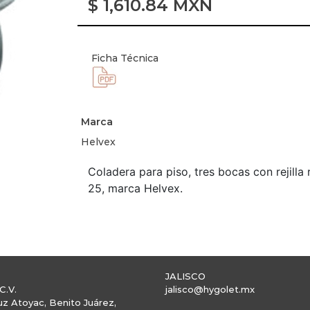
$
1,610.84
MXN
Ficha Técnica
Marca
Helvex
Coladera para piso, tres bocas con rejilla
25, marca Helvex.
JALISCO
C.V.
jalisco@hygolet.mx
uz Atoyac, Benito Juárez,