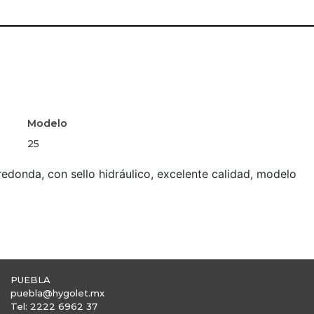
Modelo
25
 redonda, con sello hidráulico, excelente calidad, modelo
PUEBLA
puebla@hygolet.mx
Tel: 2222 6962 37