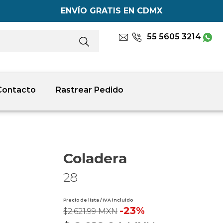
ENVÍO GRATIS EN CDMX
55 5605 3214
Contacto
Rastrear Pedido
Coladera
28
Precio de lista / IVA incluido
-23%
$2,621.99 MXN