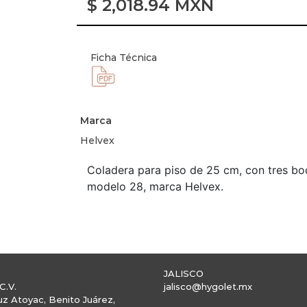
$
2,018.94
MXN
Ficha Técnica
Marca
Helvex
Coladera para piso de 25 cm, con tres boca
modelo 28, marca Helvex.
JALISCO
C.V.
jalisco@hygolet.mx
uz Atoyac, Benito Juárez,