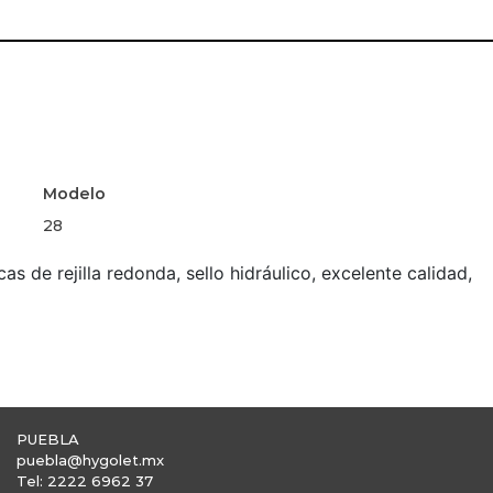
Modelo
28
s de rejilla redonda, sello hidráulico, excelente calidad,
PUEBLA
puebla@hygolet.mx
Tel: 2222 6962 37