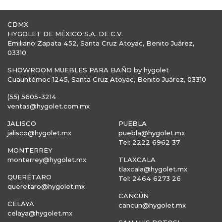
CDMX
HYGOLET DE MÉXICO S.A. DE C.V.
Emiliano Zapata 452, Santa Cruz Atoyac, Benito Juárez,
03310
SHOWROOM MUEBLES PARA BAÑO by hygolet
Cuauhtémoc 1245, Santa Cruz Atoyac, Benito Juárez, 03310
(55) 5605-3214
ventas@hygolet.com.mx
JALISCO
PUEBLA
jalisco@hygolet.mx
puebla@hygolet.mx
Tel: 2222 6962 37
MONTERREY
monterrey@hygolet.mx
TLAXCALA
tlaxcala@hygolet.mx
QUERÉTARO
Tel: 2464 6273 26
queretaro@hygolet.mx
CANCÚN
CELAYA
cancun@hygolet.mx
celaya@hygolet.mx