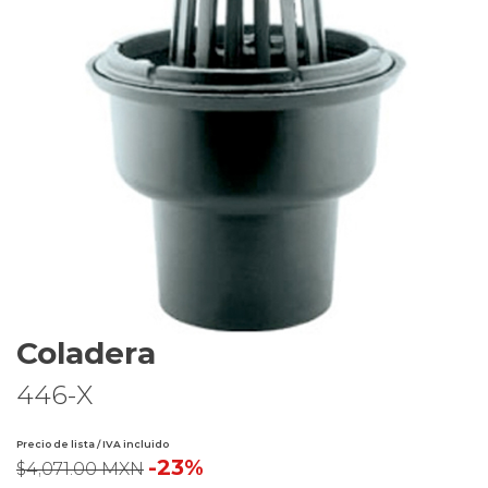
Coladera
446-X
Precio de lista / IVA incluido
-23%
$4,071.00 MXN