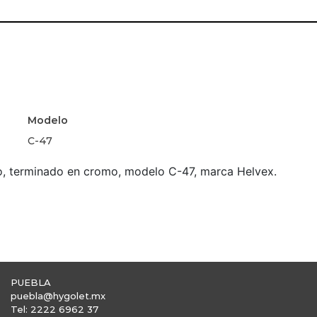
Modelo
C-47
o, terminado en cromo, modelo C-47, marca Helvex.
PUEBLA
puebla@hygolet.mx
Tel: 2222 6962 37