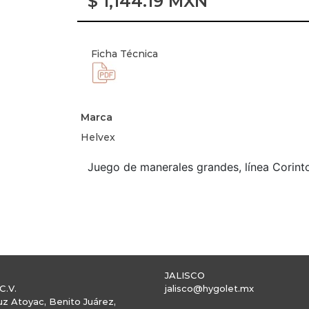
$
1,144.19
MXN
Ficha Técnica
Marca
Helvex
Juego de manerales grandes, línea Corint
JALISCO
C.V.
jalisco@hygolet.mx
uz Atoyac, Benito Juárez,