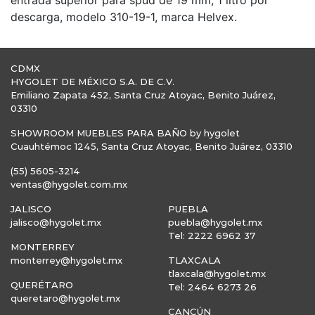
entrada superior para spud de 19 mm, 1 litro por
descarga, modelo 310-19-1, marca Helvex.
CDMX
HYGOLET DE MÉXICO S.A. DE C.V.
Emiliano Zapata 452, Santa Cruz Atoyac, Benito Juárez,
03310
SHOWROOM MUEBLES PARA BAÑO by hygolet
Cuauhtémoc 1245, Santa Cruz Atoyac, Benito Juárez, 03310
(55) 5605-3214
ventas@hygolet.com.mx
JALISCO
PUEBLA
jalisco@hygolet.mx
puebla@hygolet.mx
Tel: 2222 6962 37
MONTERREY
monterrey@hygolet.mx
TLAXCALA
tlaxcala@hygolet.mx
QUERÉTARO
Tel: 2464 6273 26
queretaro@hygolet.mx
CANCÚN