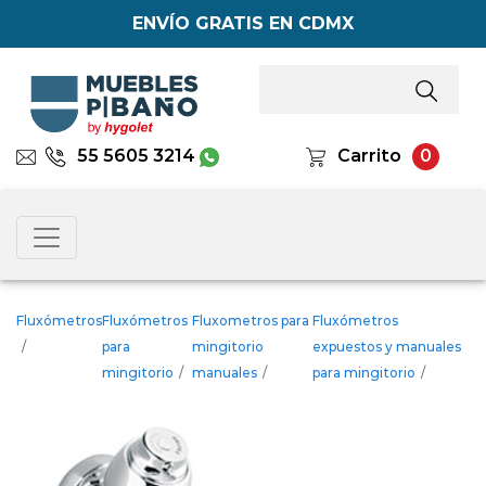
ENVÍO GRATIS EN CDMX
55 5605 3214
Carrito
0
Fluxómetros
Fluxómetros
Fluxometros para
Fluxómetros
/
para
mingitorio
expuestos y manuales
mingitorio
/
manuales
/
para mingitorio
/