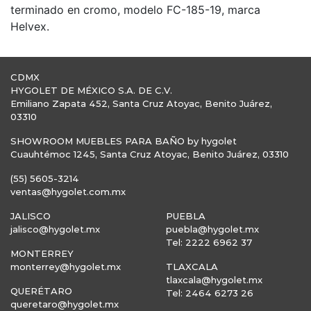
terminado en cromo, modelo FC-185-19, marca
Helvex.
CDMX
HYGOLET DE MÉXICO S.A. DE C.V.
Emiliano Zapata 452, Santa Cruz Atoyac, Benito Juárez,
03310
SHOWROOM MUEBLES PARA BAÑO by hygolet
Cuauhtémoc 1245, Santa Cruz Atoyac, Benito Juárez, 03310
(55) 5605-3214
ventas@hygolet.com.mx
JALISCO
PUEBLA
jalisco@hygolet.mx
puebla@hygolet.mx
Tel: 2222 6962 37
MONTERREY
monterrey@hygolet.mx
TLAXCALA
tlaxcala@hygolet.mx
QUERÉTARO
Tel: 2464 6273 26
queretaro@hygolet.mx