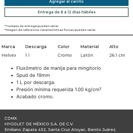
Agregar al carrito
Entrega de 8 a 12 días hábiles
*Tiempos de entrega pueden variar
*Imagen de referencia. Características físicas pueden variar
Marca
Descarga
Color
Material
Alto
Helvex
1 l
Cromo
Latón
26.1 cm
Fluxómetro de manija para mingitorio
Spud de 19mm
1 L por descarga.
Presión mínima requerida 1.00 kg/cm²
Acabado cromo.
CDMX
HYGOLET DE MÉXICO S.A. DE C.V.
Emiliano Zapata 452, Santa Cruz Atoyac, Benito Juárez,