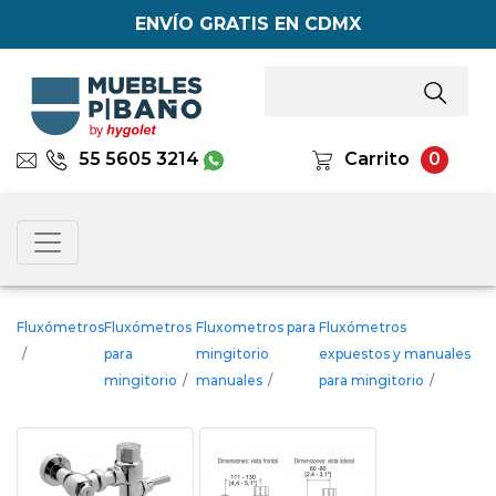
ENVÍO GRATIS EN CDMX
55 5605 3214
Carrito
0
Fluxómetros
Fluxómetros
Fluxometros para
Fluxómetros
/
para
mingitorio
expuestos y manuales
mingitorio
/
manuales
/
para mingitorio
/