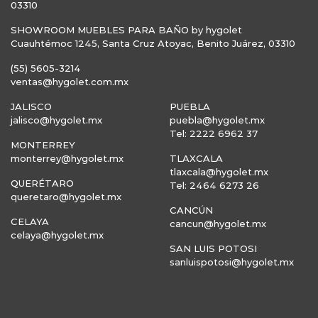
03310
SHOWROOM MUEBLES PARA BAÑO by hygolet
Cuauhtémoc 1245, Santa Cruz Atoyac, Benito Juárez, 03310
(55) 5605-3214
ventas@hygolet.com.mx
JALISCO
PUEBLA
jalisco@hygolet.mx
puebla@hygolet.mx
Tel: 2222 6962 37
MONTERREY
monterrey@hygolet.mx
TLAXCALA
tlaxcala@hygolet.mx
QUERÉTARO
Tel: 2464 6273 26
queretaro@hygolet.mx
CANCÚN
CELAYA
cancun@hygolet.mx
celaya@hygolet.mx
SAN LUIS POTOSI
sanluispotosi@hygolet.mx