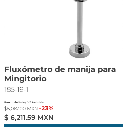
Fluxómetro de manija para
Mingitorio
185-19-1
Precio de lista / IVA incluido
-23%
$8,067.00 MXN
$
6,211.59
MXN