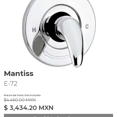
Mantiss
E-72
Precio de lista / IVA incluido
$4,460.00 MXN
$
3,434.20
MXN