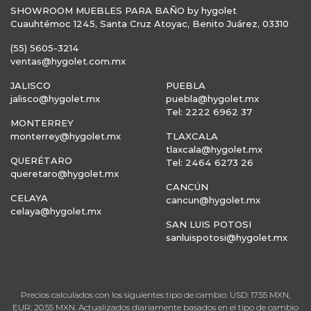
SHOWROOM MUEBLES PARA BAÑO by hygolet
Cuauhtémoc 1245, Santa Cruz Atoyac, Benito Juárez, 03310
(55) 5605-3214
ventas@hygolet.com.mx
JALISCO
PUEBLA
jalisco@hygolet.mx
puebla@hygolet.mx
Tel: 2222 6962 37
MONTERREY
monterrey@hygolet.mx
TLAXCALA
tlaxcala@hygolet.mx
QUERÉTARO
Tel: 2464 6273 26
queretaro@hygolet.mx
CANCÚN
CELAYA
cancun@hygolet.mx
celaya@hygolet.mx
SAN LUIS POTOSI
sanluispotosi@hygolet.mx
Precios calculados con los siguientes tipo de cambio: USD: 17.55 MXN,
EUR: 20.55 MXN. Actualizados diariamente basados en el tipo de cambio