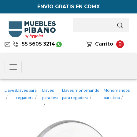
ENVÍO GRATIS EN CDMX
55 5605 3214
Carrito
0
Llaves
Llaves para
Llaves
Llaves monomando
Monomandos
/
regadera
/
para tina
para regadera
/
para tina
/
/