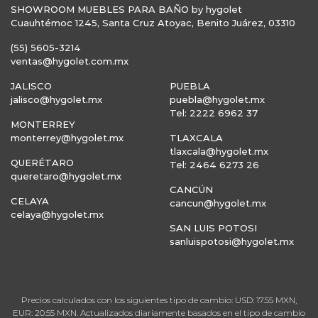
SHOWROOM MUEBLES PARA BAÑO by hygolet
Cuauhtémoc 1245, Santa Cruz Atoyac, Benito Juárez, 03310
(55) 5605-3214
ventas@hygolet.com.mx
JALISCO
PUEBLA
jalisco@hygolet.mx
puebla@hygolet.mx
Tel: 2222 6962 37
MONTERREY
monterrey@hygolet.mx
TLAXCALA
tlaxcala@hygolet.mx
QUERÉTARO
Tel: 2464 6273 26
queretaro@hygolet.mx
CANCÚN
CELAYA
cancun@hygolet.mx
celaya@hygolet.mx
SAN LUIS POTOSI
sanluispotosi@hygolet.mx
Precios calculados con los siguientes tipo de cambio: USD: 17.55 MXN,
EUR: 20.55 MXN. Actualizados diariamente basados en el tipo de cambio