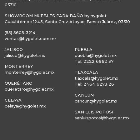
03310
SHOWROOM MUEBLES PARA BAÑO by hygolet
Cuauhtémoc 1245, Santa Cruz Atoyac, Benito Juárez, 03310
(55) 5605-3214
ventas@hygolet.com.mx
JALISCO
PUEBLA
jalisco@hygolet.mx
puebla@hygolet.mx
Tel: 2222 6962 37
MONTERREY
monterrey@hygolet.mx
TLAXCALA
tlaxcala@hygolet.mx
QUERÉTARO
Tel: 2464 6273 26
queretaro@hygolet.mx
CANCÚN
CELAYA
cancun@hygolet.mx
celaya@hygolet.mx
SAN LUIS POTOSI
sanluispotosi@hygolet.mx