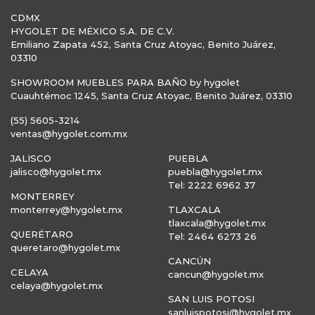
CDMX
HYGOLET DE MÉXICO S.A. DE C.V.
Emiliano Zapata 452, Santa Cruz Atoyac, Benito Juárez,
03310
SHOWROOM MUEBLES PARA BAÑO by hygolet
Cuauhtémoc 1245, Santa Cruz Atoyac, Benito Juárez, 03310
(55) 5605-3214
ventas@hygolet.com.mx
JALISCO
PUEBLA
jalisco@hygolet.mx
puebla@hygolet.mx
Tel: 2222 6962 37
MONTERREY
monterrey@hygolet.mx
TLAXCALA
tlaxcala@hygolet.mx
QUERÉTARO
Tel: 2464 6273 26
queretaro@hygolet.mx
CANCÚN
CELAYA
cancun@hygolet.mx
celaya@hygolet.mx
SAN LUIS POTOSI
sanluispotosi@hygolet.mx