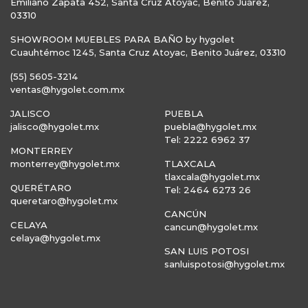
Emiliano Zapata 452, Santa Cruz Atoyac, Benito Juárez,
03310
SHOWROOM MUEBLES PARA BAÑO by hygolet
Cuauhtémoc 1245, Santa Cruz Atoyac, Benito Juárez, 03310
(55) 5605-3214
ventas@hygolet.com.mx
JALISCO
PUEBLA
jalisco@hygolet.mx
puebla@hygolet.mx
Tel: 2222 6962 37
MONTERREY
monterrey@hygolet.mx
TLAXCALA
tlaxcala@hygolet.mx
QUERÉTARO
Tel: 2464 6273 26
queretaro@hygolet.mx
CANCÚN
CELAYA
cancun@hygolet.mx
celaya@hygolet.mx
SAN LUIS POTOSI
sanluispotosi@hygolet.mx