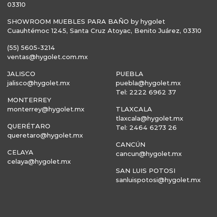
03310
SHOWROOM MUEBLES PARA BAÑO by hygolet
Cuauhtémoc 1245, Santa Cruz Atoyac, Benito Juárez, 03310
(55) 5605-3214
ventas@hygolet.com.mx
JALISCO
PUEBLA
jalisco@hygolet.mx
puebla@hygolet.mx
Tel: 2222 6962 37
MONTERREY
monterrey@hygolet.mx
TLAXCALA
tlaxcala@hygolet.mx
QUERÉTARO
Tel: 2464 6273 26
queretaro@hygolet.mx
CANCÚN
CELAYA
cancun@hygolet.mx
celaya@hygolet.mx
SAN LUIS POTOSI
sanluispotosi@hygolet.mx