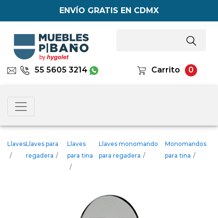
ENVÍO GRATIS EN CDMX
55 5605 3214
Carrito
0
Llaves
Llaves para
Llaves
Llaves monomando
Monomandos
/
regadera
/
para tina
para regadera
/
para tina
/
/