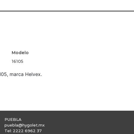
Modelo
16105
6105, marca Helvex.
PUEBLA
puebla@hygolet.mx
Tel: 2222 6962 37