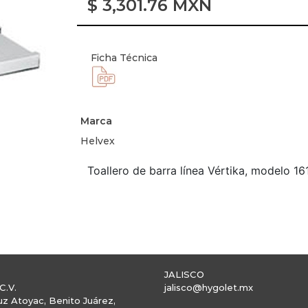
$
3,301.76
MXN
Ficha Técnica
Marca
Helvex
Toallero de barra línea Vértika, modelo 1
JALISCO
C.V.
jalisco@hygolet.mx
uz Atoyac, Benito Juárez,