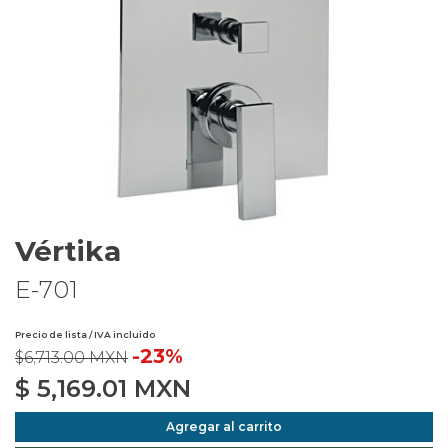
Vértika
E-701
Precio de lista / IVA incluido
-23%
$6,713.00 MXN
$
5,169.01
MXN
Agregar al carrito