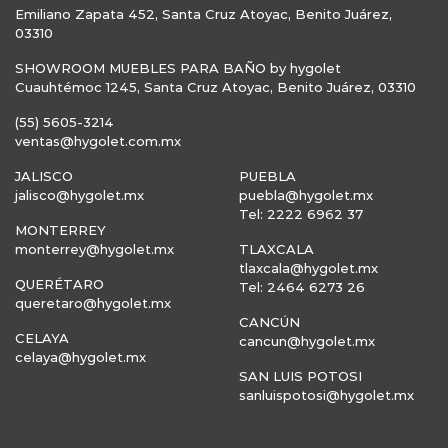
Emiliano Zapata 452, Santa Cruz Atoyac, Benito Juárez,
03310
SHOWROOM MUEBLES PARA BAÑO by hygolet
Cuauhtémoc 1245, Santa Cruz Atoyac, Benito Juárez, 03310
(55) 5605-3214
ventas@hygolet.com.mx
JALISCO
PUEBLA
jalisco@hygolet.mx
puebla@hygolet.mx
Tel: 2222 6962 37
MONTERREY
monterrey@hygolet.mx
TLAXCALA
tlaxcala@hygolet.mx
QUERÉTARO
Tel: 2464 6273 26
queretaro@hygolet.mx
CANCÚN
CELAYA
cancun@hygolet.mx
celaya@hygolet.mx
SAN LUIS POTOSI
sanluispotosi@hygolet.mx