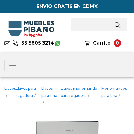
ENVÍO GRATIS EN CDMX
55 5605 3214
Carrito
0
Llaves
Llaves para
Llaves
Llaves monomando
Monomandos
/
regadera
/
para tina
para regadera
/
para tina
/
/