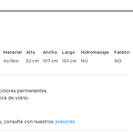
Material
Alto
Ancho
Largo
Hidromasaje
Faldón
Acrílico
52 cm
107 cm
153 cm
NO
NO
y colores permanentes.
ra de vidrio.
es, consulte con nuestros
asesores