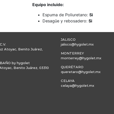
Equipo incluido:
Espuma de Poliuretano:
Si
Desagüe y rebosadero:
Si
JALISCO
C.V.
jalisco@hygolet.mx
uz Atoyac, Benito Juárez,
MONTERREY
monterrey@hygolet.mx
AÑO by hygolet
QUERÉTARO
toyac, Benito Juárez, 03310
queretaro@hygolet.mx
CELAYA
celaya@hygolet.mx