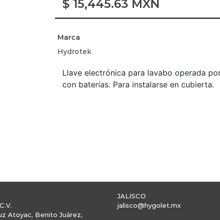
$
15,445.63
MXN
Marca
Hydrotek
Llave electrónica para lavabo operada por
con baterías. Para instalarse en cubierta.
JALISCO
C.V.
jalisco@hygolet.mx
uz Atoyac, Benito Juárez,