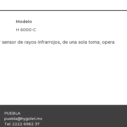
Modelo
H 6000-C
 sensor de rayos infrarrojos, de una sola toma, opera
PUEBLA
puebla@hygolet.mx
Tel: 2222 6962 37