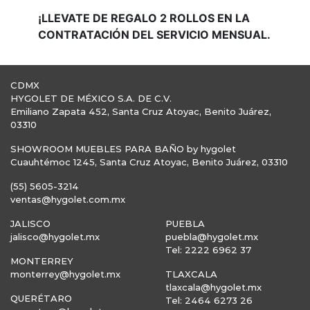
¡LLEVATE DE REGALO 2 ROLLOS EN LA
CONTRATACIÓN DEL SERVICIO MENSUAL.
CDMX
HYGOLET DE MÉXICO S.A. DE C.V.
Emiliano Zapata 452, Santa Cruz Atoyac, Benito Juárez,
03310
SHOWROOM MUEBLES PARA BAÑO by hygolet
Cuauhtémoc 1245, Santa Cruz Atoyac, Benito Juárez, 03310
(55) 5605-3214
ventas@hygolet.com.mx
JALISCO
PUEBLA
jalisco@hygolet.mx
puebla@hygolet.mx
Tel: 2222 6962 37
MONTERREY
monterrey@hygolet.mx
TLAXCALA
tlaxcala@hygolet.mx
QUERÉTARO
Tel: 2464 6273 26