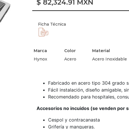
$
82,324.91
MXN
Ficha Técnica
Marca
Color
Material
Hynox
Acero
Acero Inoxidable
Fabricado en acero tipo 304 grado san
Fácil instalación, diseño amigable, si
Recomendado para hospitales, consult
Accesorios no incuidos (se venden por 
Cespol y contracanasta
Grifería y mangueras.