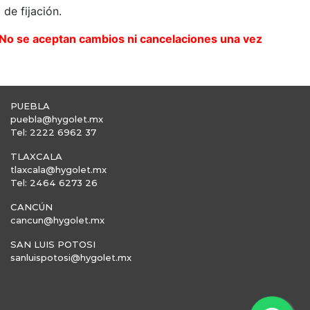
 de fijación.
. No se aceptan cambios ni cancelaciones una vez
PUEBLA
puebla@hygolet.mx
Tel: 2222 6962 37
TLAXCALA
tlaxcala@hygolet.mx
Tel: 2464 6273 26
CANCÚN
cancun@hygolet.mx
SAN LUIS POTOSI
sanluispotosi@hygolet.mx