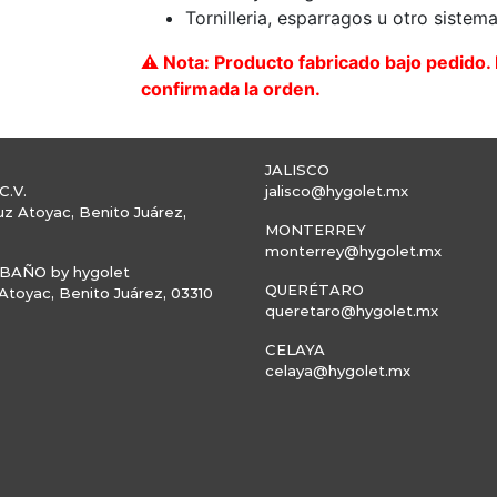
Tornilleria, esparragos u otro sistema
⚠️ Nota: Producto fabricado bajo pedido
confirmada la orden.
JALISCO
C.V.
jalisco@hygolet.mx
uz Atoyac, Benito Juárez,
MONTERREY
monterrey@hygolet.mx
AÑO by hygolet
QUERÉTARO
toyac, Benito Juárez, 03310
queretaro@hygolet.mx
CELAYA
celaya@hygolet.mx