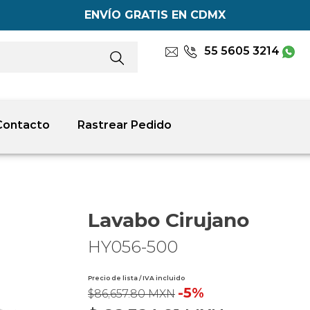
ENVÍO GRATIS EN CDMX
55 5605 3214
Contacto
Rastrear Pedido
Lavabo Cirujano
HY056-500
Precio de lista / IVA incluido
-5%
$86,657.80 MXN