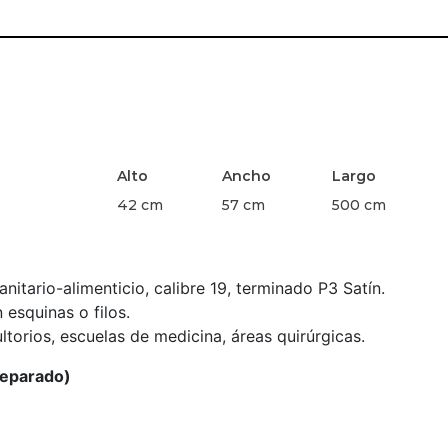
Alto
Ancho
Largo
42 cm
57 cm
500 cm
itario-alimenticio, calibre 19, terminado P3 Satín.
n esquinas o filos.
orios, escuelas de medicina, áreas quirúrgicas.
separado)