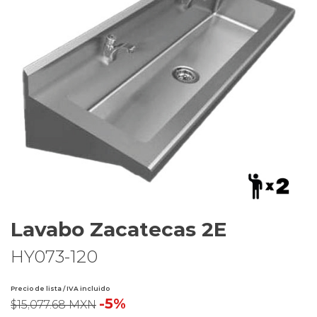
Lavabo Zacatecas 2E
HY073-120
Precio de lista / IVA incluido
-5%
$15,077.68 MXN