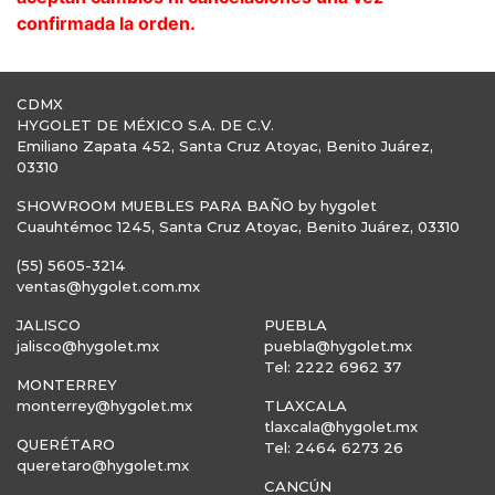
confirmada la orden.
CDMX
HYGOLET DE MÉXICO S.A. DE C.V.
Emiliano Zapata 452, Santa Cruz Atoyac, Benito Juárez,
03310
SHOWROOM MUEBLES PARA BAÑO by hygolet
Cuauhtémoc 1245, Santa Cruz Atoyac, Benito Juárez, 03310
(55) 5605-3214
ventas@hygolet.com.mx
JALISCO
PUEBLA
jalisco@hygolet.mx
puebla@hygolet.mx
Tel: 2222 6962 37
MONTERREY
monterrey@hygolet.mx
TLAXCALA
tlaxcala@hygolet.mx
QUERÉTARO
Tel: 2464 6273 26
queretaro@hygolet.mx
CANCÚN