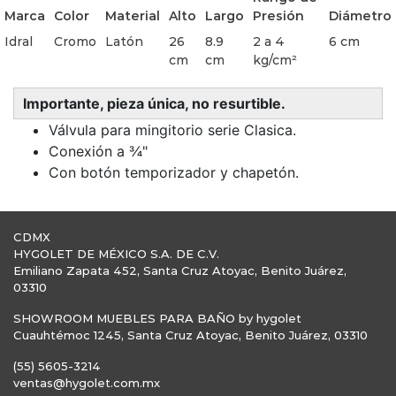
Marca
Color
Material
Alto
Largo
Presión
Diámetro
Idral
Cromo
Latón
26
8.9
2 a 4
6 cm
cm
cm
kg/cm²
Importante, pieza única, no resurtible.
Válvula para mingitorio serie Clasica.
Conexión a ¾"
Con botón temporizador y chapetón.
CDMX
HYGOLET DE MÉXICO S.A. DE C.V.
Emiliano Zapata 452, Santa Cruz Atoyac, Benito Juárez,
03310
SHOWROOM MUEBLES PARA BAÑO by hygolet
Cuauhtémoc 1245, Santa Cruz Atoyac, Benito Juárez, 03310
(55) 5605-3214
ventas@hygolet.com.mx