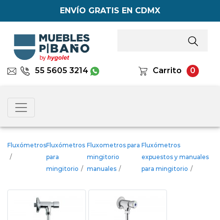
ENVÍO GRATIS EN CDMX
55 5605 3214
Carrito
0
Fluxómetros
Fluxómetros
Fluxometros para
Fluxómetros
/
para
mingitorio
expuestos y manuales
mingitorio
/
manuales
/
para mingitorio
/