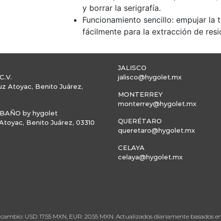
y borrar la serigrafía.
Funcionamiento sencillo: empujar la t
fácilmente para la extracción de resi
JALISCO
C.V.
jalisco@hygolet.mx
uz Atoyac, Benito Juárez,
MONTERREY
monterrey@hygolet.mx
AÑO by hygolet
QUERÉTARO
toyac, Benito Juárez, 03310
queretaro@hygolet.mx
CELAYA
celaya@hygolet.mx
 de cambio: USD: 17.55 MXN, EUR: 20.55 MXN. Actualizados diariamente basados 