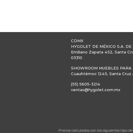
CDMX
HYGOLET DE MÉXICO S.A. DE 
Emiliano Zapata 452, Santa Cr
03310
SHOWROOM MUEBLES PARA B
Cuauhtémoc 1245, Santa Cruz A
(55) 5605-3214
ventas@hygolet.com.mx
Precios calculados con los siguientes tipo