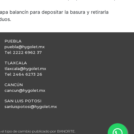
apa balancín para depositar la basura y retirarla
duos.
PUEBLA
puebla@hygolet.mx
Tel: 2222 6962 37
TLAXCALA
tlaxcala@hygolet.mx
Tel: 2464 6273 26
CANCÚN
cancun@hygolet.mx
SAN LUIS POTOSI
sanluispotosi@hygolet.mx
en el tipo de cambio publicado por BANORTE.