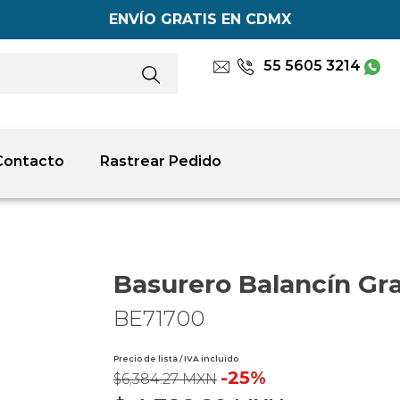
ENVÍO GRATIS EN CDMX
55 5605 3214
Contacto
Rastrear Pedido
Basurero Balancín Gr
BE71700
Precio de lista / IVA incluido
-25%
$6,384.27 MXN