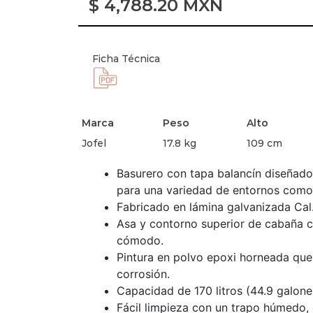
$
4,788.20
MXN
Ficha Técnica
Marca
Peso
Alto
Jofel
17.8 kg
109 cm
Basurero con tapa balancín diseñado 
para una variedad de entornos como gr
Fabricado en lámina galvanizada Cal.
Asa y contorno superior de cabaña c
cómodo.
Pintura en polvo epoxi horneada que 
corrosión.
Capacidad de 170 litros (44.9 galone
Fácil limpieza con un trapo húmedo,