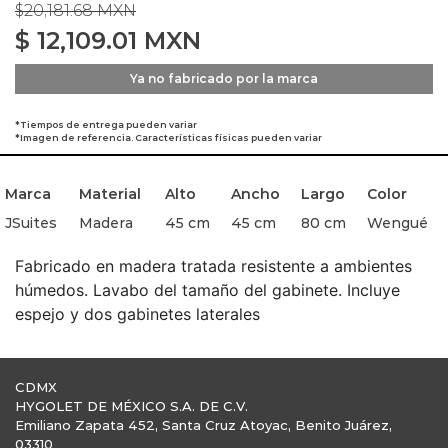
$20,181.68 MXN
$
12,109.01
MXN
Ya no fabricado por la marca
*Tiempos de entrega pueden variar
*Imagen de referencia. Características físicas pueden variar
Marca
Material
Alto
Ancho
Largo
Color
JSuites
Madera
45 cm
45 cm
80 cm
Wengué
Fabricado en madera tratada resistente a ambientes
húmedos. Lavabo del tamaño del gabinete. Incluye
espejo y dos gabinetes laterales
CDMX
HYGOLET DE MÉXICO S.A. DE C.V.
Emiliano Zapata 452, Santa Cruz Atoyac, Benito Juárez,
03310