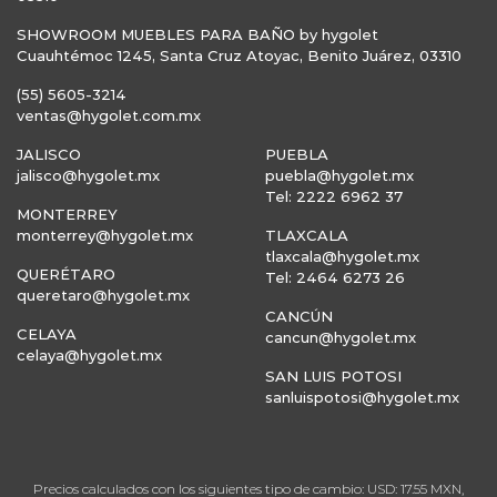
SHOWROOM MUEBLES PARA BAÑO by hygolet
Cuauhtémoc 1245, Santa Cruz Atoyac, Benito Juárez, 03310
(55) 5605-3214
ventas@hygolet.com.mx
JALISCO
PUEBLA
jalisco@hygolet.mx
puebla@hygolet.mx
Tel: 2222 6962 37
MONTERREY
monterrey@hygolet.mx
TLAXCALA
tlaxcala@hygolet.mx
QUERÉTARO
Tel: 2464 6273 26
queretaro@hygolet.mx
CANCÚN
CELAYA
cancun@hygolet.mx
celaya@hygolet.mx
SAN LUIS POTOSI
sanluispotosi@hygolet.mx
Precios calculados con los siguientes tipo de cambio: USD: 17.55 MXN,