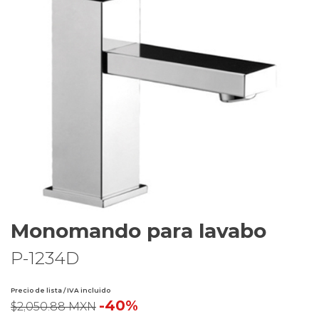
Monomando para lavabo
P-1234D
Precio de lista / IVA incluido
-40%
$2,050.88 MXN