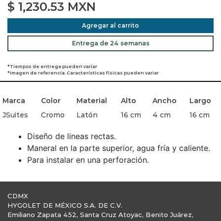
$
1,230.53
MXN
Agregar al carrito
Entrega de 24 semanas
*Tiempos de entrega pueden variar
*Imagen de referencia. Características físicas pueden variar
Marca
Color
Material
Alto
Ancho
Largo
JSuites
Cromo
Latón
16 cm
4 cm
16 cm
Diseño de lineas rectas.
Maneral en la parte superior, agua fría y caliente.
Para instalar en una perforación.
CDMX
HYGOLET DE MÉXICO S.A. DE C.V.
Emiliano Zapata 452, Santa Cruz Atoyac, Benito Juárez,