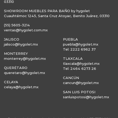
03310
SHOWROOM MUEBLES PARA BAÑO by hygolet
Cuauhtémoc 1245, Santa Cruz Atoyac, Benito Juárez, 03310
(55) 5605-3214
ventas@hygolet.com.mx
JALISCO
PUEBLA
jalisco@hygolet.mx
puebla@hygolet.mx
Tel: 2222 6962 37
MONTERREY
monterrey@hygolet.mx
TLAXCALA
tlaxcala@hygolet.mx
QUERÉTARO
Tel: 2464 6273 26
queretaro@hygolet.mx
CANCÚN
CELAYA
cancun@hygolet.mx
celaya@hygolet.mx
SAN LUIS POTOSI
sanluispotosi@hygolet.mx