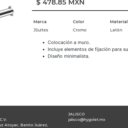
$
478.85
MXN
Marca
Color
Material
JSuites
Cromo
Latón
Colocación a muro.
Incluye elementos de fijación para su
Diseño minimalista.
JALISCO
C.V.
jalisco@hygolet.mx
uz Atoyac, Benito Juárez,