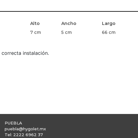
Alto
Ancho
Largo
7 cm
5 cm
66 cm
 correcta instalación.
PUEBLA
puebla@hygolet.mx
Tel: 2222 6962 37