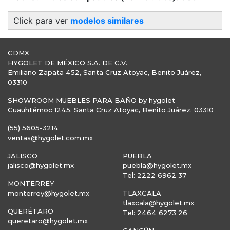
Click para ver
modelos similares
CDMX
HYGOLET DE MÉXICO S.A. DE C.V.
Emiliano Zapata 452, Santa Cruz Atoyac, Benito Juárez,
03310
SHOWROOM MUEBLES PARA BAÑO by hygolet
Cuauhtémoc 1245, Santa Cruz Atoyac, Benito Juárez, 03310
(55) 5605-3214
ventas@hygolet.com.mx
JALISCO
PUEBLA
jalisco@hygolet.mx
puebla@hygolet.mx
Tel: 2222 6962 37
MONTERREY
monterrey@hygolet.mx
TLAXCALA
tlaxcala@hygolet.mx
QUERÉTARO
Tel: 2464 6273 26
queretaro@hygolet.mx