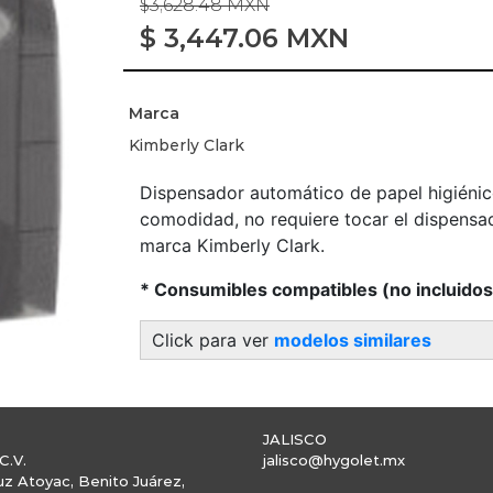
$3,628.48 MXN
$
3,447.06
MXN
Marca
Kimberly Clark
Dispensador automático de papel higiénic
comodidad, no requiere tocar el dispensado
marca Kimberly Clark.
* Consumibles compatibles (no incluido
Click para ver
modelos similares
JALISCO
C.V.
jalisco@hygolet.mx
uz Atoyac, Benito Juárez,