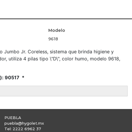
Modelo
9618
o Jumbo Jr. Coreless, sistema que brinda higiene y
r, utiliza 4 pilas tipo \"D\", color humo, modelo 9618,
s): 90517 *
PUEBLA
puebla@hygolet.mx
Tel: 2222 6962 37