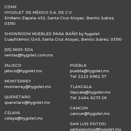
CDMX
HYGOLET DE MÉXICO S.A. DE C.V.
Emiliano Zapata 452, Santa Cruz Atoyac, Benito Juárez,
03310
SHOWROOM MUEBLES PARA BAÑO by hygolet
Cuauhtémoc 1245, Santa Cruz Atoyac, Benito Juárez, 03310
(55) 5605-3214
ventas@hygolet.com.mx
JALISCO
PUEBLA
jalisco@hygolet.mx
puebla@hygolet.mx
Tel: 2222 6962 37
MONTERREY
monterrey@hygolet.mx
TLAXCALA
tlaxcala@hygolet.mx
QUERÉTARO
Tel: 2464 6273 26
queretaro@hygolet.mx
CANCÚN
CELAYA
cancun@hygolet.mx
celaya@hygolet.mx
SAN LUIS POTOSI
sanluispotosi@hygolet.mx