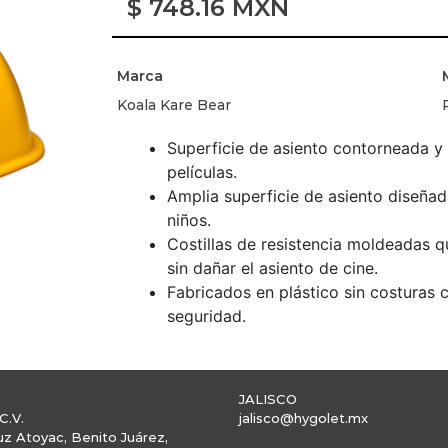
$
748.16
MXN
Marca
Koala Kare Bear
Superficie de asiento contorneada y
películas.
Amplia superficie de asiento diseña
niños.
Costillas de resistencia moldeadas qu
sin dañar el asiento de cine.
Fabricados en plástico sin costuras
seguridad.
JALISCO
C.V.
jalisco@hygolet.mx
uz Atoyac, Benito Juárez,