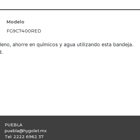
Modelo
FG9C7400RED
eno, ahorre en químicos y agua utilizando esta bandeja.
d.
PUEBLA
puebla@hygolet.mx
Tel: 2222 6962 37