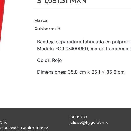
$
1,051.31
MXN
Marca
Rubbermaid
Bandeja separadora fabricada en polpropil
Modelo FG9C7400RED, marca Rubbermai
Color: Rojo
Dimensiones: 35.8 cm x 25.1 x 35.8 cm
JALISCO
C.V.
jalisco@hygolet.mx
uz Atoyac, Benito Juárez,