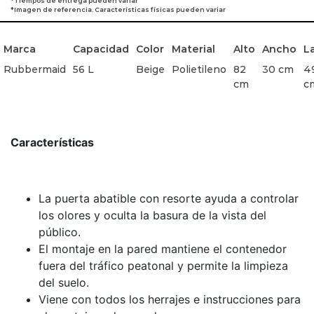
*Tiempos de entrega pueden variar
*Imagen de referencia. Características físicas pueden variar
Marca
Capacidad
Color
Material
Alto
Ancho
L
Rubbermaid
56 L
Beige
Polietileno
82
30 cm
4
cm
c
Características
La puerta abatible con resorte ayuda a controlar
los olores y oculta la basura de la vista del
público.
El montaje en la pared mantiene el contenedor
fuera del tráfico peatonal y permite la limpieza
del suelo.
Viene con todos los herrajes e instrucciones para