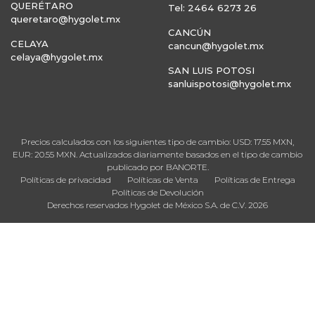
QUERÉTARO
Tel: 2464 6273 26
queretaro@hygolet.mx
CANCÚN
CELAYA
cancun@hygolet.mx
celaya@hygolet.mx
SAN LUIS POTOSI
sanluispotosi@hygolet.mx
Precios calculados con los siguientes tipo de cambio: USD: 17.55 MXN,
EUR: 20.55 MXN. Actualizados diariamente basados en el tipo de cambio
publicado por BANORTE.
Políticas de privacidad
Políticas de Venta
Políticas de Entrega
Políticas de Devolución
Derechos reservados Hygolet de México S.A. de C.V. 2026