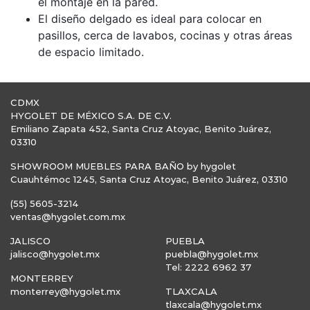
el montaje en la pared.
El diseño delgado es ideal para colocar en
pasillos, cerca de lavabos, cocinas y otras áreas
de espacio limitado.
CDMX
HYGOLET DE MÉXICO S.A. DE C.V.
Emiliano Zapata 452, Santa Cruz Atoyac, Benito Juárez,
03310
SHOWROOM MUEBLES PARA BAÑO by hygolet
Cuauhtémoc 1245, Santa Cruz Atoyac, Benito Juárez, 03310
(55) 5605-3214
ventas@hygolet.com.mx
JALISCO
PUEBLA
jalisco@hygolet.mx
puebla@hygolet.mx
Tel: 2222 6962 37
MONTERREY
monterrey@hygolet.mx
TLAXCALA
tlaxcala@hygolet.mx