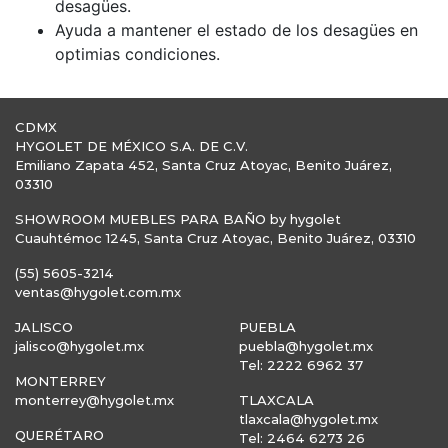
desagües.
Ayuda a mantener el estado de los desagües en
optimias condiciones.
CDMX
HYGOLET DE MÉXICO S.A. DE C.V.
Emiliano Zapata 452, Santa Cruz Atoyac, Benito Juárez,
03310
SHOWROOM MUEBLES PARA BAÑO by hygolet
Cuauhtémoc 1245, Santa Cruz Atoyac, Benito Juárez, 03310
(55) 5605-3214
ventas@hygolet.com.mx
JALISCO
PUEBLA
jalisco@hygolet.mx
puebla@hygolet.mx
Tel: 2222 6962 37
MONTERREY
monterrey@hygolet.mx
TLAXCALA
tlaxcala@hygolet.mx
QUERÉTARO
Tel: 2464 6273 26