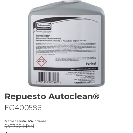
Repuesto Autoclean®
FG400586
Precio de lista / IVA incluido
$477.92 MXN