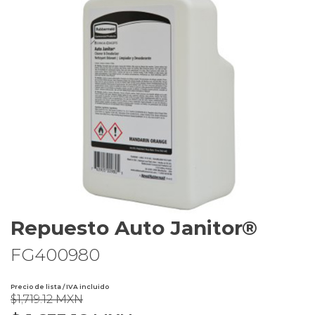
Repuesto Auto Janitor®
FG400980
Precio de lista / IVA incluido
$1,719.12 MXN