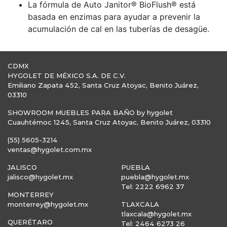
La fórmula de Auto Janitor® BioFlush® está
basada en enzimas para ayudar a prevenir la
acumulación de cal en las tuberías de desagüe.
CDMX
HYGOLET DE MÉXICO S.A. DE C.V.
Emiliano Zapata 452, Santa Cruz Atoyac, Benito Juárez,
03310
SHOWROOM MUEBLES PARA BAÑO by hygolet
Cuauhtémoc 1245, Santa Cruz Atoyac, Benito Juárez, 03310
(55) 5605-3214
ventas@hygolet.com.mx
JALISCO
PUEBLA
jalisco@hygolet.mx
puebla@hygolet.mx
Tel: 2222 6962 37
MONTERREY
monterrey@hygolet.mx
TLAXCALA
tlaxcala@hygolet.mx
QUERÉTARO
Tel: 2464 6273 26