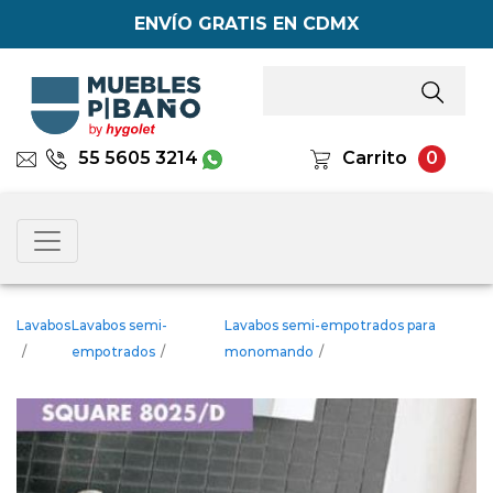
ENVÍO GRATIS EN CDMX
55 5605 3214
Carrito
0
Lavabos
Lavabos semi-
Lavabos semi-empotrados para
/
empotrados
/
monomando
/