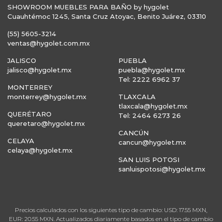
SHOWROOM MUEBLES PARA BAÑO by hygolet
Cuauhtémoc 1245, Santa Cruz Atoyac, Benito Juárez, 03310
(55) 5605-3214
ventas@hygolet.com.mx
JALISCO
PUEBLA
jalisco@hygolet.mx
puebla@hygolet.mx
Tel: 2222 6962 37
MONTERREY
monterrey@hygolet.mx
TLAXCALA
tlaxcala@hygolet.mx
QUERÉTARO
Tel: 2464 6273 26
queretaro@hygolet.mx
CANCÚN
CELAYA
cancun@hygolet.mx
celaya@hygolet.mx
SAN LUIS POTOSI
sanluispotosi@hygolet.mx
Precios calculados con los siguientes tipo de cambio: USD: 17.55 MXN,
EUR: 20.55 MXN. Actualizados diariamente basados en el tipo de cambio