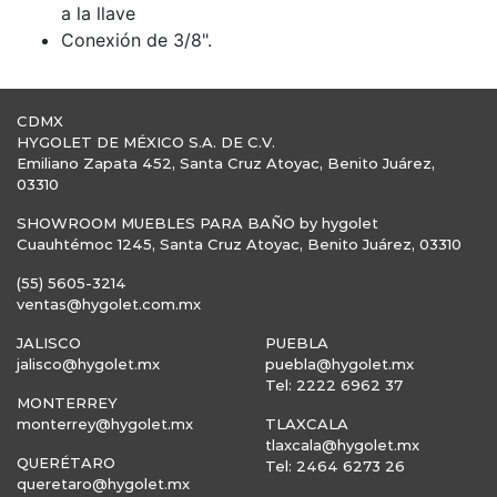
a la llave
Conexión de 3/8".
CDMX
HYGOLET DE MÉXICO S.A. DE C.V.
Emiliano Zapata 452, Santa Cruz Atoyac, Benito Juárez,
03310
SHOWROOM MUEBLES PARA BAÑO by hygolet
Cuauhtémoc 1245, Santa Cruz Atoyac, Benito Juárez, 03310
(55) 5605-3214
ventas@hygolet.com.mx
JALISCO
PUEBLA
jalisco@hygolet.mx
puebla@hygolet.mx
Tel: 2222 6962 37
MONTERREY
monterrey@hygolet.mx
TLAXCALA
tlaxcala@hygolet.mx
QUERÉTARO
Tel: 2464 6273 26
queretaro@hygolet.mx