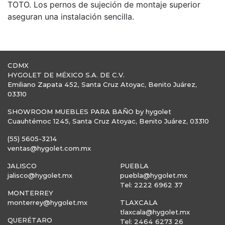
TOTO. Los pernos de sujeción de montaje superior
aseguran una instalación sencilla.
CDMX
HYGOLET DE MÉXICO S.A. DE C.V.
Emiliano Zapata 452, Santa Cruz Atoyac, Benito Juárez,
03310
SHOWROOM MUEBLES PARA BAÑO by hygolet
Cuauhtémoc 1245, Santa Cruz Atoyac, Benito Juárez, 03310
(55) 5605-3214
ventas@hygolet.com.mx
JALISCO
PUEBLA
jalisco@hygolet.mx
puebla@hygolet.mx
Tel: 2222 6962 37
MONTERREY
monterrey@hygolet.mx
TLAXCALA
tlaxcala@hygolet.mx
QUERÉTARO
Tel: 2464 6273 26