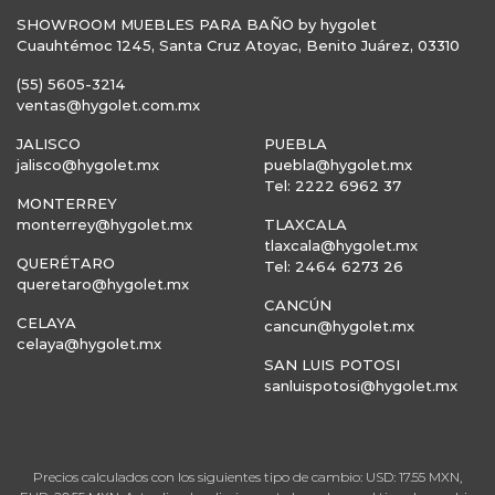
SHOWROOM MUEBLES PARA BAÑO by hygolet
Cuauhtémoc 1245, Santa Cruz Atoyac, Benito Juárez, 03310
(55) 5605-3214
ventas@hygolet.com.mx
JALISCO
PUEBLA
jalisco@hygolet.mx
puebla@hygolet.mx
Tel: 2222 6962 37
MONTERREY
monterrey@hygolet.mx
TLAXCALA
tlaxcala@hygolet.mx
QUERÉTARO
Tel: 2464 6273 26
queretaro@hygolet.mx
CANCÚN
CELAYA
cancun@hygolet.mx
celaya@hygolet.mx
SAN LUIS POTOSI
sanluispotosi@hygolet.mx
Precios calculados con los siguientes tipo de cambio: USD: 17.55 MXN,