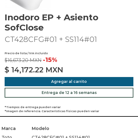
Inodoro EP + Asiento
SofClose
CT428CFG#01 + SS114#01
Precio de lista / IVA incluido
-15%
$16,673.20 MXN
$
14,172.22
MXN
Agregar al carrito
Entrega de 12 a 16 semanas
*Tiempos de entrega pueden variar
*Imagen de referencia. Características físicas pueden variar
Marca
Modelo
Toto
CT428CFG#01 + SS114#01