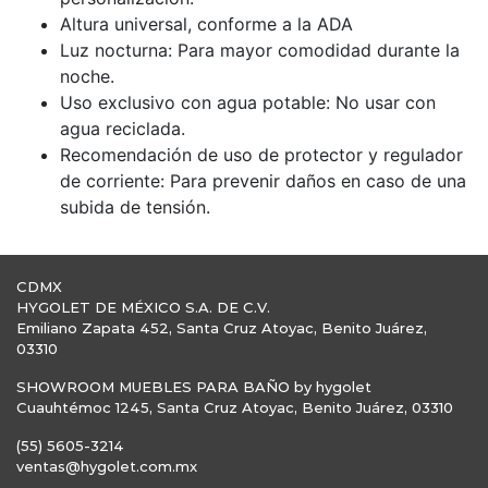
Altura universal, conforme a la ADA
Luz nocturna: Para mayor comodidad durante la
noche.
Uso exclusivo con agua potable: No usar con
agua reciclada.
Recomendación de uso de protector y regulador
de corriente: Para prevenir daños en caso de una
subida de tensión.
CDMX
HYGOLET DE MÉXICO S.A. DE C.V.
Emiliano Zapata 452, Santa Cruz Atoyac, Benito Juárez,
03310
SHOWROOM MUEBLES PARA BAÑO by hygolet
Cuauhtémoc 1245, Santa Cruz Atoyac, Benito Juárez, 03310
(55) 5605-3214
ventas@hygolet.com.mx