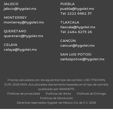
JALISCO
PUEBLA
jalisco@hygolet.mx
puebla@hygolet.mx
Tel: 2222 6962 37
MONTERREY
monterrey@hygolet.mx
TLAXCALA
tlaxcala@hygolet.mx
QUERÉTARO
Tel: 2464 6273 26
queretaro@hygolet.mx
CANCÚN
CELAYA
cancun@hygolet.mx
celaya@hygolet.mx
SAN LUIS POTOSI
sanluispotosi@hygolet.mx
Precios calculados con los siguientes tipo de cambio: USD: 17.55 MXN,
EUR: 20.55 MXN. Actualizados diariamente basados en el tipo de cambio
publicado por BANORTE.
Políticas de privacidad
Políticas de Venta
Políticas de Entrega
Políticas de Devolución
Derechos reservados Hygolet de México S.A. de C.V. 2026