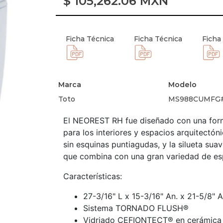
$
105,262.06
MXN
Ficha Técnica
Ficha Técnica
Ficha
Marca
Modelo
Toto
MS988CUMFG
El NEOREST RH fue diseñado con una form
para los interiores y espacios arquitectón
sin esquinas puntiagudas, y la silueta s
que combina con una gran variedad de e
Características:
27-3/16" L x 15-3/16" An. x 21-5/8" A
Sistema TORNADO FLUSH®
Vidriado CEFIONTECT® en cerámica