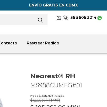
ENVÍO GRATIS EN CDMX
55 5605 3214
Contacto
Rastrear Pedido
Neorest® RH
MS988CUMFG#01
Precio de lista / IVA incluido
$123,837.71 MXN