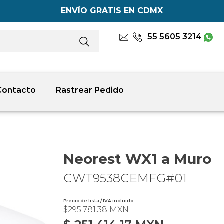
ENVÍO GRATIS EN CDMX
55 5605 3214
Contacto
Rastrear Pedido
Neorest WX1 a Muro
CWT9538CEMFG#01
Precio de lista / IVA incluido
$295,781.38 MXN