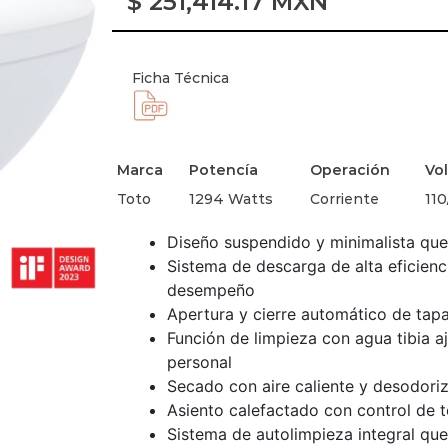
$
251,414.17
MXN
Ficha Técnica
Marca
Potencía
Operación
Vol
Toto
1294 Watts
Corriente
110
Diseño suspendido y minimalista que
Sistema de descarga de alta eficienc
desempeño
Apertura y cierre automático de tap
Función de limpieza con agua tibia 
personal
Secado con aire caliente y desodor
Asiento calefactado con control de 
Sistema de autolimpieza integral que 