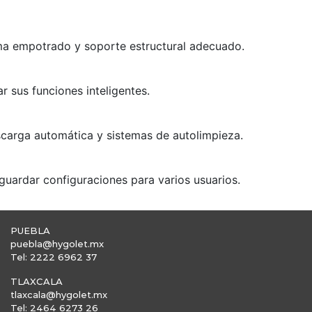
tema empotrado y soporte estructural adecuado.
ar sus funciones inteligentes.
escarga automática y sistemas de autolimpieza.
y guardar configuraciones para varios usuarios.
PUEBLA
puebla@hygolet.mx
Tel: 2222 6962 37
TLAXCALA
tlaxcala@hygolet.mx
Tel: 2464 6273 26