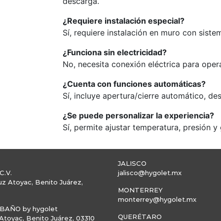
descarga.
¿Requiere instalación especial?
Sí, requiere instalación en muro con sis
¿Funciona sin electricidad?
No, necesita conexión eléctrica para oper
¿Cuenta con funciones automáticas?
Sí, incluye apertura/cierre automático, d
¿Se puede personalizar la experiencia?
Sí, permite ajustar temperatura, presión 
JALISCO
C.V.
jalisco@hygolet.mx
uz Atoyac, Benito Juárez,
MONTERREY
monterrey@hygolet.mx
AÑO by hygolet
QUERÉTARO
toyac, Benito Juárez, 03310