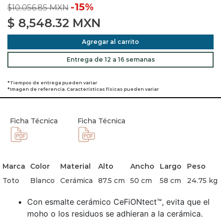
-15%
$10,056.85 MXN
$
8,548.32
MXN
Agregar al carrito
Entrega de 12 a 16 semanas
*Tiempos de entrega pueden variar
*Imagen de referencia. Características físicas pueden variar
Ficha Técnica
Ficha Técnica
Marca
Color
Material
Alto
Ancho
Largo
Peso
Toto
Blanco
Cerámica
87.5 cm
50 cm
58 cm
24.75 kg
Con esmalte cerámico CeFiONtect™, evita que el
moho o los residuos se adhieran a la cerámica.