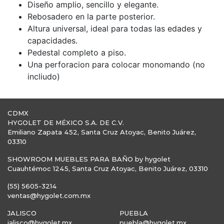
Diseño amplio, sencillo y elegante.
Rebosadero en la parte posterior.
Altura universal, ideal para todas las edades y
capacidades.
Pedestal completo a piso.
Una perforacion para colocar monomando (no
incliudo)
CDMX
HYGOLET DE MÉXICO S.A. DE C.V.
Emiliano Zapata 452, Santa Cruz Atoyac, Benito Juárez,
03310
SHOWROOM MUEBLES PARA BAÑO by hygolet
Cuauhtémoc 1245, Santa Cruz Atoyac, Benito Juárez, 03310
(55) 5605-3214
ventas@hygolet.com.mx
JALISCO
PUEBLA
jalisco@hygolet.mx
puebla@hygolet.mx