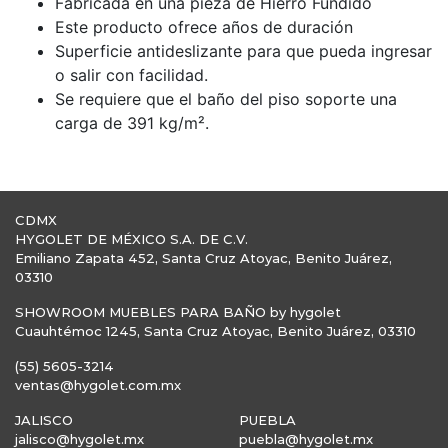
Fabricada en una pieza de Hierro Fundido
Este producto ofrece años de duración
Superficie antideslizante para que pueda ingresar
o salir con facilidad.
Se requiere que el baño del piso soporte una
carga de 391 kg/m².
CDMX
HYGOLET DE MÉXICO S.A. DE C.V.
Emiliano Zapata 452, Santa Cruz Atoyac, Benito Juárez,
03310
SHOWROOM MUEBLES PARA BAÑO by hygolet
Cuauhtémoc 1245, Santa Cruz Atoyac, Benito Juárez, 03310
(55) 5605-3214
ventas@hygolet.com.mx
JALISCO
PUEBLA
jalisco@hygolet.mx
puebla@hygolet.mx