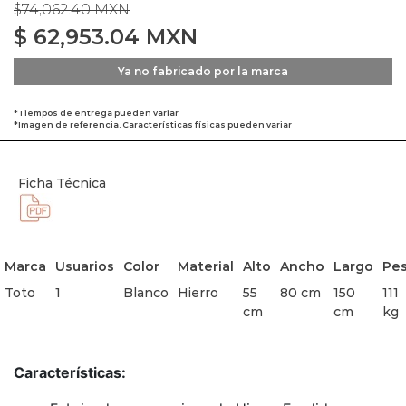
$74,062.40 MXN
$
62,953.04
MXN
Ya no fabricado por la marca
*Tiempos de entrega pueden variar
*Imagen de referencia. Características físicas pueden variar
Ficha Técnica
Marca
Usuarios
Color
Material
Alto
Ancho
Largo
Pe
Toto
1
Blanco
Hierro
55
80 cm
150
111
cm
cm
kg
Características: