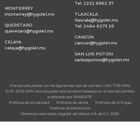
Tel: 2222 6962 37
MONTERREY
monterrey@hygolet.mx
TLAXCALA
tlaxcala@hygolet.mx
QUERÉTARO
Tel: 2464 6273 26
queretaro@hygolet.mx
CANCÚN
CELAYA
cancun@hygolet.mx
celaya@hygolet.mx
SAN LUIS POTOSI
sanluispotosi@hygolet.mx
Precios calculados con los siguientes tipo de cambio: USD: 17.55 MXN,
EUR: 20.55 MXN. Actualizados diariamente basados en el tipo de cambio
publicado por BANORTE.
Políticas de privacidad
Políticas de Venta
Políticas de Entrega
Políticas de Devolución
Derechos reservados Hygolet de México S.A. de C.V. 2026